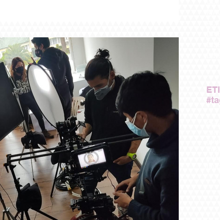
OUT
MAQ
ACT
DIV
DIS
DIR
ET
#t
Grad
cort
gra
misf
orla
touc