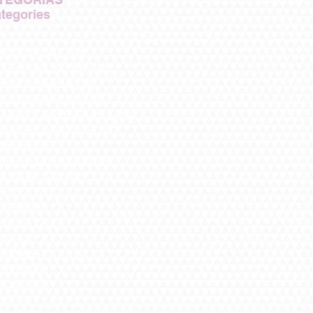
tegories
NTOS INCINE
(19)
19 entradas
tometrajes INCINE
(167)
167 entradas
ende sobre cine
(78)
78 entradas
rcambios y viajes
(16)
16 entradas
tivales y Oportunidades
(29)
29 entradas
udiantes destacados
(17)
17 entradas
venios
(3)
3 entradas
Corto de la Semana
(185)
185 entradas
stria de Cine
(36)
36 entradas
esados
(22)
22 entradas
ajes
(15)
15 entradas
mación
(14)
14 entradas
eres
(2)
2 entradas
RRERAS
(11)
11 entradas
cursos
(4)
4 entradas
ICIAS
(28)
28 entradas
EST
(4)
4 entradas