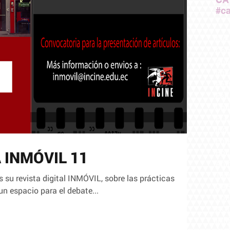
#ca
EVE
Cor
Apr
Inte
Fes
Est
Con
El 
Indu
Egr
Rod
 INMÓVIL 11
Ani
Tall
 su revista digital INMÓVIL, sobre las prácticas
CA
un espacio para el debate...
Con
NOT
INF