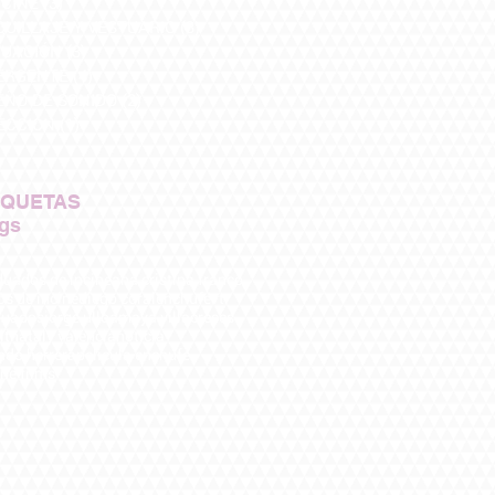
CINE
(3)
3 entradas
UILLAJE Y VESTUARIO
(3)
3 entradas
UACIÓN
(3)
3 entradas
ERGENTE
(4)
4 entradas
EÑO DE SONIDO
(2)
2 entradas
ECCIÓN
(1)
1 entrada
IQUETAS
ags
uados de incine
ana cristina franco
os de incine
diego coral
enchufevt
duados
jorge ulloa
maya villacreses
it
nataly valencia
noticia
ndo herrera
pelicula enchufe
he films