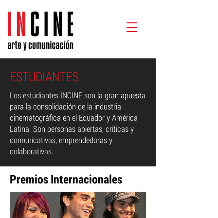
ESTUDIANTES
Los estudiantes INCINE son la gran apuesta
para la consolidación de la industria
cinematográfica en el Ecuador y América
Latina. Son personas abiertas, críticas y
comunicativas, emprendedoras y
colaborativas.
Premios Internacionales