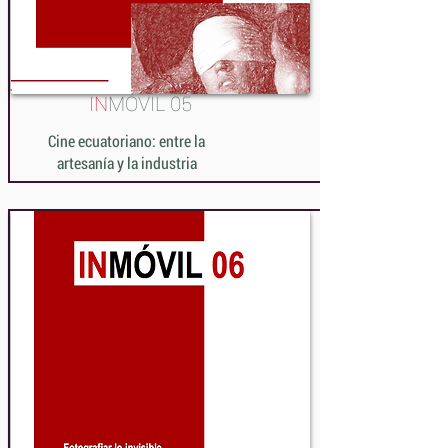
IN
MÓVIL 05
Cine ecuatoriano: entre la
artesanía y la industria