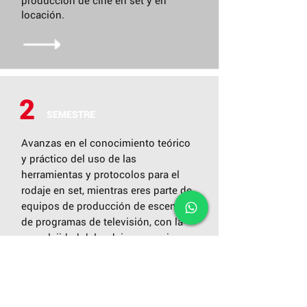
producción de cine en set y en
de Cámara y Sonido de Cine?
locación.
APLICA AQUÍ
2
SEMESTRE
Avanzas en el conocimiento teórico
y práctico del uso de las
herramientas y protocolos para el
rodaje en set, mientras eres parte de
equipos de producción de escenas
de programas de televisión, con la
complejidad del rodaje con varias
cámaras y micrófonos, y la edición
en vivo (switching). A la vez,
profundizas ti conocimiento del uso
de programas de efectos visuales y