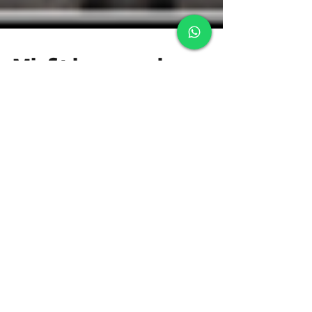
Misfit la segunda
película de Touché
Films
La nueva propuestacinematográfica llega
recargadacon divertidos personajes,
representados por un elenco multiestelar
iberoamericano. El...