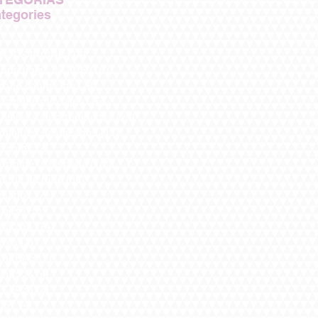
tegories
NTOS INCINE
(19)
19 entradas
tometrajes INCINE
(167)
167 entradas
ende sobre cine
(78)
78 entradas
rcambios y viajes
(16)
16 entradas
tivales y Oportunidades
(29)
29 entradas
udiantes destacados
(17)
17 entradas
venios
(3)
3 entradas
Corto de la Semana
(185)
185 entradas
stria de Cine
(36)
36 entradas
esados
(22)
22 entradas
ajes
(15)
15 entradas
mación
(14)
14 entradas
eres
(2)
2 entradas
RRERAS
(11)
11 entradas
cursos
(4)
4 entradas
ICIAS
(28)
28 entradas
EST
(4)
4 entradas