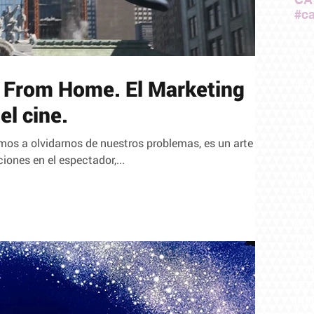
#ca
EVE
Cor
 From Home. El Marketing
Apr
Inte
el cine.
Fes
Est
a olvidarnos de nuestros problemas, es un arte
Con
ones en el espectador,...
El 
Indu
Egr
Rod
Ani
Tall
CA
Con
NOT
INF