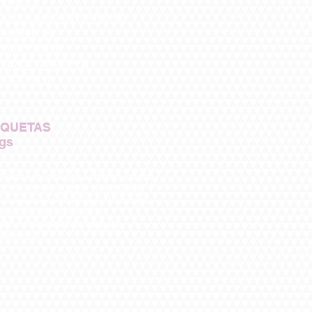
CINE
(3)
3 entradas
UILLAJE Y VESTUARIO
(3)
3 entradas
UACIÓN
(3)
3 entradas
ERGENTE
(4)
4 entradas
EÑO DE SONIDO
(2)
2 entradas
ECCIÓN
(1)
1 entrada
IQUETAS
ags
uados de incine
ana cristina franco
os de incine
diego coral
enchufevt
duados
jorge ulloa
maya villacreses
it
nataly valencia
noticia
ndo herrera
pelicula enchufe
he films