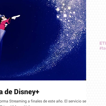
OUT
MAQ
ACT
DIV
DIS
DIR
ET
#t
Grad
cort
gra
misf
orla
touc
a de Disney+
rma Streaming a finales de este año. El servicio será