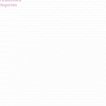
tegories
NTOS INCINE
(19)
19 entradas
tometrajes INCINE
(167)
167 entradas
ende sobre cine
(78)
78 entradas
rcambios y viajes
(16)
16 entradas
tivales y Oportunidades
(29)
29 entradas
udiantes destacados
(17)
17 entradas
venios
(3)
3 entradas
Corto de la Semana
(185)
185 entradas
stria de Cine
(36)
36 entradas
esados
(22)
22 entradas
ajes
(15)
15 entradas
mación
(14)
14 entradas
eres
(2)
2 entradas
RRERAS
(11)
11 entradas
cursos
(4)
4 entradas
ICIAS
(28)
28 entradas
EST
(4)
4 entradas