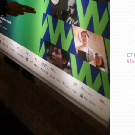
OUT
MAQ
ACT
DIV
DIS
DIR
ET
#t
Grad
cort
gra
misf
orla
touc