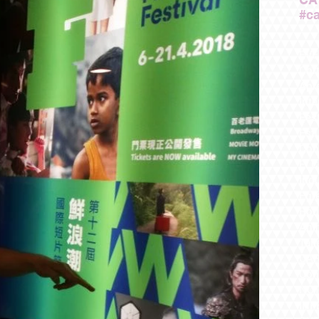
#ca
EVE
Cor
Apr
Inte
Fes
Est
Con
El 
Indu
Egr
Rod
Ani
Tall
CA
Con
NOT
INF