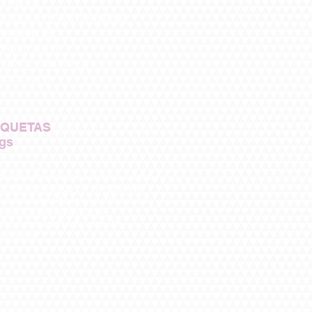
CINE
(3)
3 entradas
UILLAJE Y VESTUARIO
(3)
3 entradas
UACIÓN
(3)
3 entradas
ERGENTE
(4)
4 entradas
EÑO DE SONIDO
(2)
2 entradas
ECCIÓN
(1)
1 entrada
IQUETAS
ags
uados de incine
ana cristina franco
os de incine
diego coral
enchufevt
duados
jorge ulloa
maya villacreses
it
nataly valencia
noticia
ndo herrera
pelicula enchufe
he films