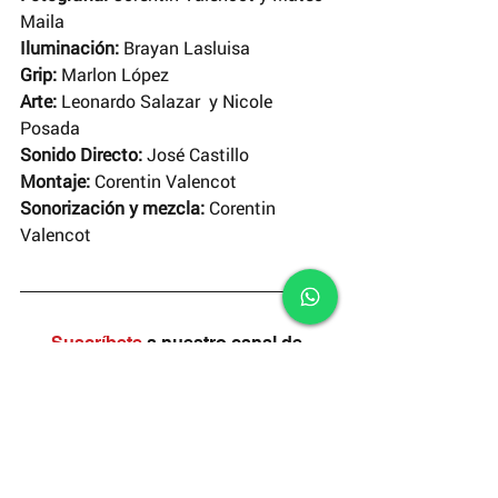
Maila
Iluminación: 
Brayan Lasluisa
Grip:
 Marlon López
Arte:
 Leonardo Salazar  y Nicole 
Posada
Sonido Directo: 
José Castillo
Montaje: 
Corentin Valencot
Sonorización y mezcla:
 Corentin 
Valencot
Suscríbete
 a nuestro canal de 
YouTube
y disfruta de un nuevo corto cada 
domingo.