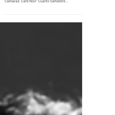
Te invitamos a ver el Corto de la Semana, realizado
por estudiantes del INCINE. "Femme fatale, Tras
Cámaras: Café Noir" Cuarto Semestre...