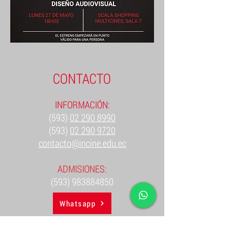
CONTACTO
INFORMACIÓN:
(593)
02 290 8990
(593)
02 290 9720
contacto@incine.edu.ec
ADMISIONES:
(593) 983884850
Whatsapp