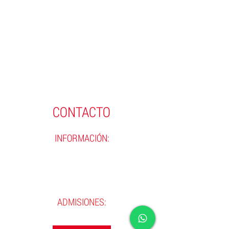
CONTACTO
INFORMACIÓN:
(593)
02 290 8990
(593)
02 290 9720
contacto@incine.edu.ec
ADMISIONES:
(593) 983884850