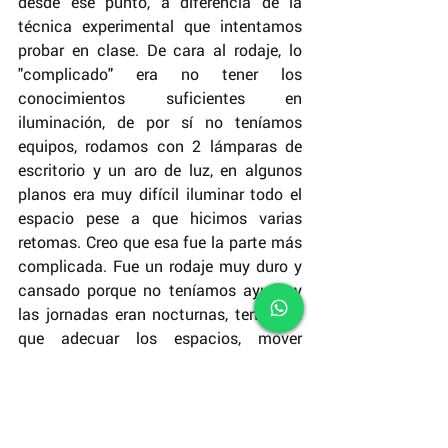
desde ese punto, a diferencia de la 
técnica experimental que intentamos 
probar en clase. De cara al rodaje, lo 
"complicado" era no tener los 
conocimientos suficientes en 
iluminación, de por sí no teníamos 
equipos, rodamos con 2 lámparas de 
escritorio y un aro de luz, en algunos 
planos era muy difícil iluminar todo el 
espacio pese a que hicimos varias 
retomas. Creo que esa fue la parte más 
complicada. Fue un rodaje muy duro y 
cansado porque no teníamos ayuda y 
las jornadas eran nocturnas, teníamos 
que adecuar los espacios, mover 
muchos muebles, posicionar la cámara, 
las lámparas y después actuar, ahora 
que lo recuerdo me parece una graciosa 
locura. Pero la verdad, me lo disfruté 