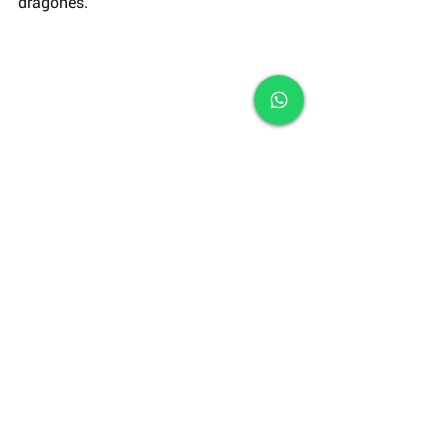
dragones.
Fotograma: How to Train Your Dragon: 
The Hidden World, 2019. 
La tercera y última entrega de la saga 
promete ser un final épico. El 
protagonista deberá hacer todo para 
proteger a los dragones y defender su 
libertad a toda costa.