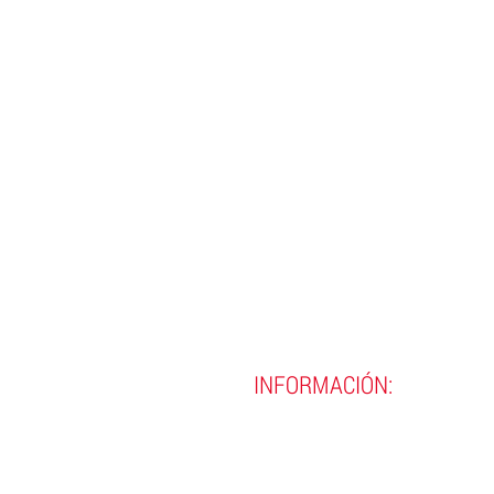
INFORMACIÓN:
(593)
02 290 8990
(593)
02 290 9720
contacto@incine.edu.ec