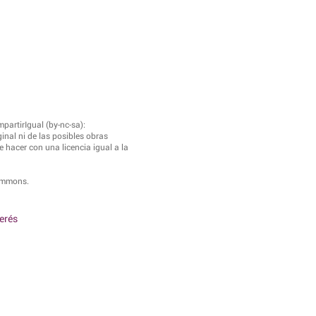
artirIgual (by-nc-sa):
inal ni de las posibles obras
e hacer con una licencia igual a la
Commons.
terés