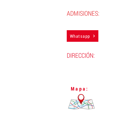
ADMISIONES:
(593) 98 388 4850
Whatsapp
DIRECCIÓN:
Lugo N24-298 y Vizcaya,
L
Quito, Ecuador.
Mapa: