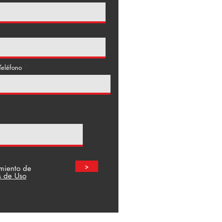
Teléfono
>
amiento de
s de Uso