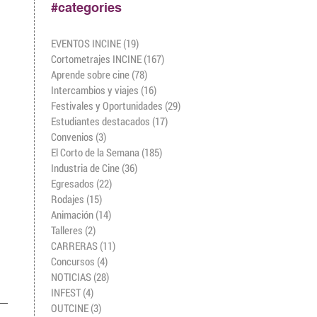
#categories
EVENTOS INCINE
(19)
19 entradas
Cortometrajes INCINE
(167)
167 entradas
Aprende sobre cine
(78)
78 entradas
Intercambios y viajes
(16)
16 entradas
Festivales y Oportunidades
(29)
29 entradas
Estudiantes destacados
(17)
17 entradas
Convenios
(3)
3 entradas
El Corto de la Semana
(185)
185 entradas
Industria de Cine
(36)
36 entradas
Egresados
(22)
22 entradas
Rodajes
(15)
15 entradas
Animación
(14)
14 entradas
Talleres
(2)
2 entradas
CARRERAS
(11)
11 entradas
Concursos
(4)
4 entradas
NOTICIAS
(28)
28 entradas
INFEST
(4)
4 entradas
OUTCINE
(3)
3 entradas