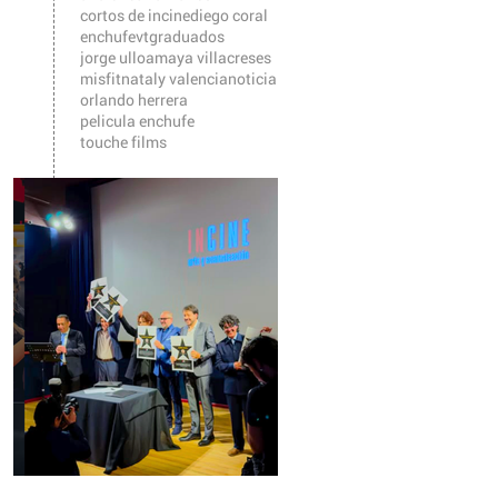
cortos de incine
diego coral
enchufevt
graduados
jorge ulloa
maya villacreses
misfit
nataly valencia
noticia
orlando herrera
pelicula enchufe
touche films