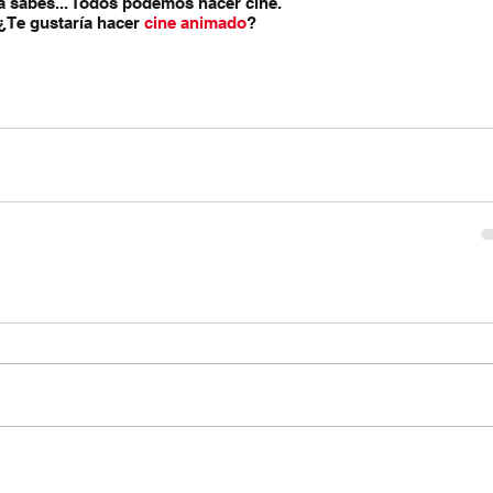
a sabes... Todos podemos hacer cine.
¿Te gustaría hacer 
cine animado
?