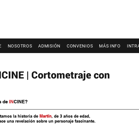
E
NOSOTROS
ADMISIÓN
CONVENIOS
MÁS INFO
INTR
CINE | Cortometraje con
s de 
IN
CINE?
tamos la historia de
Martín
, 
de 3 años de edad,
ce una revelación sobre un personaje fascinante.