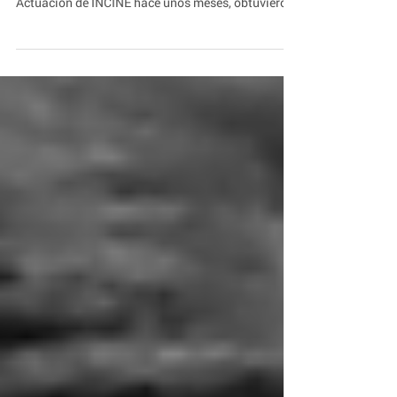
graduados de la carrera de Realización y
Actuación de INCINE hace unos meses, obtuvieron
el premio...