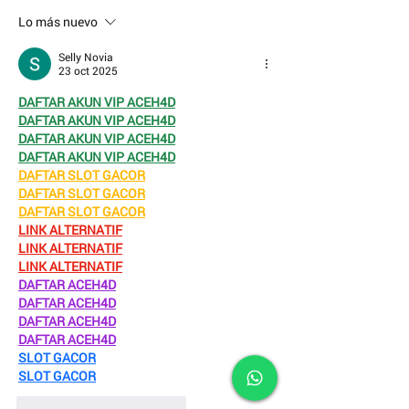
Lo más nuevo
Selly Novia
23 oct 2025
DAFTAR AKUN VIP ACEH4D
DAFTAR AKUN VIP ACEH4D
DAFTAR AKUN VIP ACEH4D
DAFTAR AKUN VIP ACEH4D
DAFTAR SLOT GACOR
DAFTAR SLOT GACOR
DAFTAR SLOT GACOR
LINK ALTERNATIF
LINK ALTERNATIF
LINK ALTERNATIF
DAFTAR ACEH4D
DAFTAR ACEH4D
DAFTAR ACEH4D
DAFTAR ACEH4D
SLOT GACOR
SLOT GACOR
Me gusta
Reaccionar