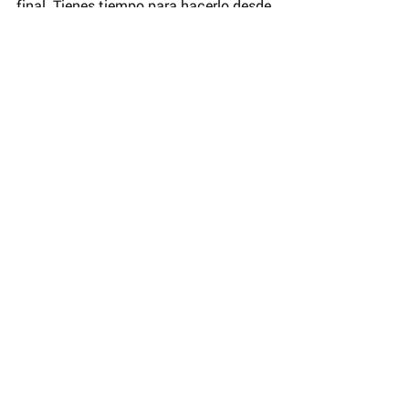
final. Tienes tiempo para hacerlo desde 
el 4 al 18 de febrero.
Link para la votación:
https://faciuni.com/ec/becas
Comentarios
Escribir un comentario...