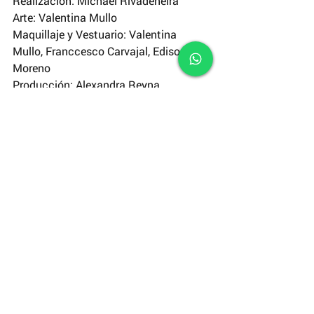
Realización: Michael Rivadeneira
Arte: Valentina Mullo
Maquillaje y Vestuario: Valentina 
Mullo, Franccesco Carvajal, Edison 
Moreno
Producción: Alexandra Reyna
Música: Darwin Zambrano, Martín 
Villacís
 No te pierdas el estreno de este 
cortometraje el domingo 9 de mayo a 
las 20h00 en nuestro canal de YouTube.
Comentarios