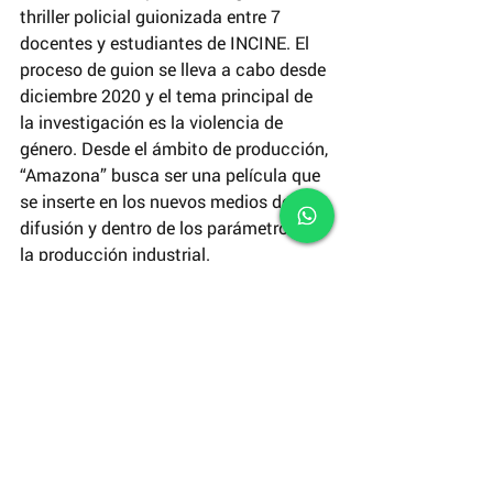
thriller policial guionizada entre 7 
docentes y estudiantes de INCINE. El 
proceso de guion se lleva a cabo desde 
diciembre 2020 y el tema principal de 
la investigación es la violencia de 
género. Desde el ámbito de producción, 
“Amazona” busca ser una película que 
se inserte en los nuevos medios de 
difusión y dentro de los parámetros de 
la producción industrial. 
Les invitamos a estar atentas y 
atentos a las sorpresas que nos depara 
“Amazona” en las redes sociales de 
INCINE:
https://fb.watch/bh1mKeHBWc/