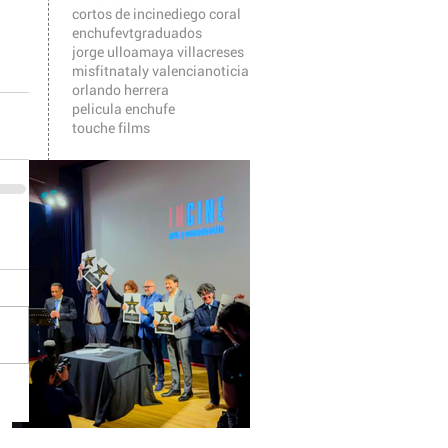
cortos de incine
diego coral
enchufevt
graduados
jorge ulloa
maya villacreses
misfit
nataly valencia
noticia
orlando herrera
pelicula enchufe
touche films