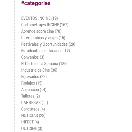
#categories
EVENTOS INCINE
(19)
19 entradas
Cortometrajes INCINE
(167)
167 entradas
Aprende sobre cine
(78)
78 entradas
Intercambios y viajes
(16)
16 entradas
Festivales y Oportunidades
(29)
29 entradas
Estudiantes destacados
(17)
17 entradas
Convenios
(3)
3 entradas
El Corto de la Semana
(185)
185 entradas
Industria de Cine
(36)
36 entradas
Egresados
(22)
22 entradas
Rodajes
(15)
15 entradas
Animación
(14)
14 entradas
Talleres
(2)
2 entradas
CARRERAS
(11)
11 entradas
Concursos
(4)
4 entradas
NOTICIAS
(28)
28 entradas
INFEST
(4)
4 entradas
OUTCINE
(3)
3 entradas