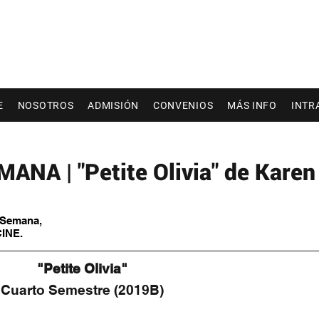
E
NOSOTROS
ADMISIÓN
CONVENIOS
MÁS INFO
INTR
NA | "Petite Olivia" de Karen
a Semana,
CINE.
 "Petite Olivia" 
Cuarto Semestre (2019B)