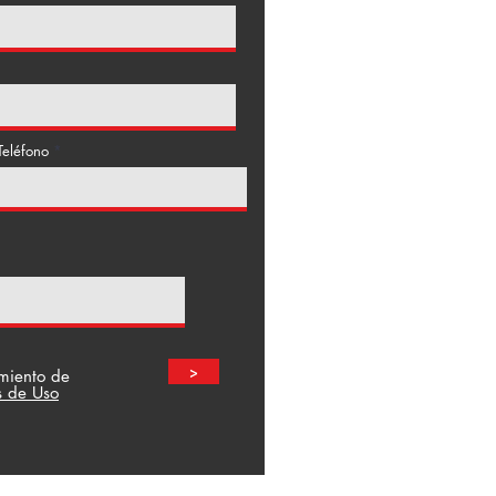
Teléfono
>
amiento de
s de Uso