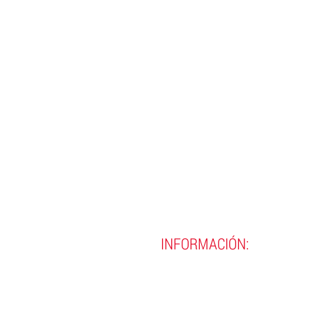
INFORMACIÓN:
(593)
02 290 8990
(593)
02 290 9720
contacto@incine.edu.ec