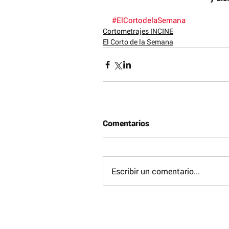
#ElCortodelaSemana
Cortometrajes INCINE
El Corto de la Semana
© 2017 Reconocimiento – NoComercial – Comp
No se permite un uso comercial de la obra orig
derivadas, la distribución de las cuales se deb
que regula la obra original.
Comentarios
Obras protegidas bajo licencia de Creative 
Otros Artículos que pueden ser de tu in
Escribir un comentario...