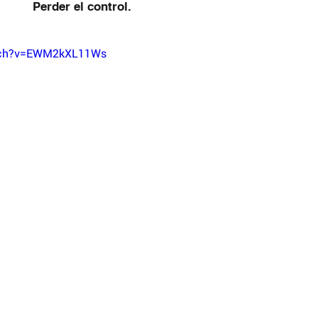
Perder el control.
atch?v=EWM2kXL11Ws