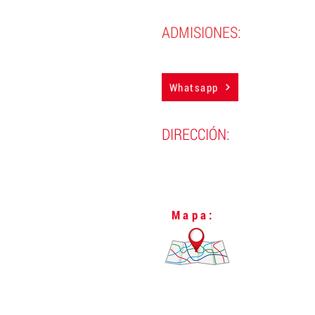
ADMISIONES:
(593) 983884850
Whatsapp
DIRECCIÓN:
Lugo N24-298 y Vizcaya,
L
Quito, Ecuador.
Mapa: