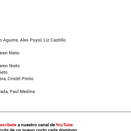
 Aguirre, Alex Puyol, Liz Castillo
aren Nieto
aren Nieto
ieto
ra, Cristel Pintio
rada, Paul Medina
scríbete
 a nuestro canal de 
YouTube
fruta de un nuevo corto cada domingo.