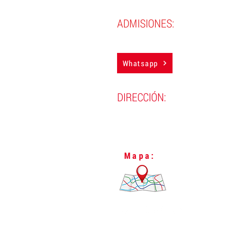
ADMISIONES:
(593) 983884850
Whatsapp
DIRECCIÓN:
Lugo N24-298 y Vizcaya,
L
Quito, Ecuador.
Mapa: