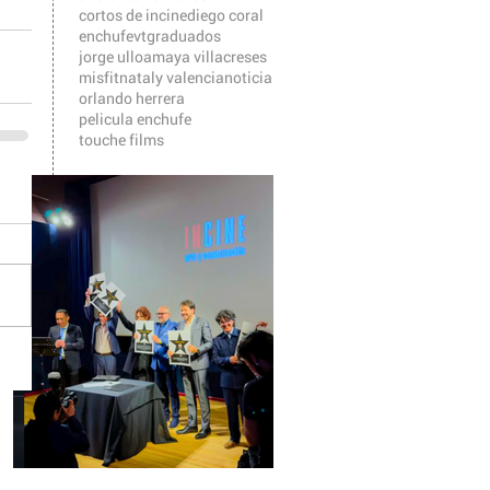
cortos de incine
diego coral
enchufevt
graduados
jorge ulloa
maya villacreses
misfit
nataly valencia
noticia
orlando herrera
pelicula enchufe
touche films