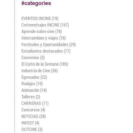
#categories
EVENTOS INCINE
(19)
19 entradas
Cortometrajes INCINE
(167)
167 entradas
Aprende sobre cine
(78)
78 entradas
Intercambios y viajes
(16)
16 entradas
Festivales y Oportunidades
(29)
29 entradas
Estudiantes destacados
(17)
17 entradas
Convenios
(3)
3 entradas
El Corto de la Semana
(185)
185 entradas
Industria de Cine
(36)
36 entradas
Egresados
(22)
22 entradas
Rodajes
(15)
15 entradas
Animación
(14)
14 entradas
Talleres
(2)
2 entradas
CARRERAS
(11)
11 entradas
Concursos
(4)
4 entradas
NOTICIAS
(28)
28 entradas
INFEST
(4)
4 entradas
OUTCINE
(3)
3 entradas