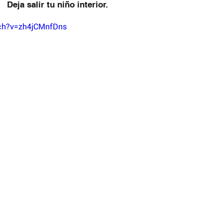
Deja salir tu niño interior.
ch?v=zh4jCMnfDns