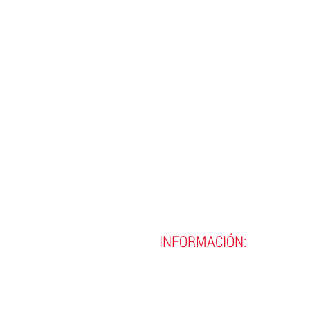
INFORMACIÓN:
(593)
02 290 8990
(593)
02 290 9720
contacto@incine.edu.ec