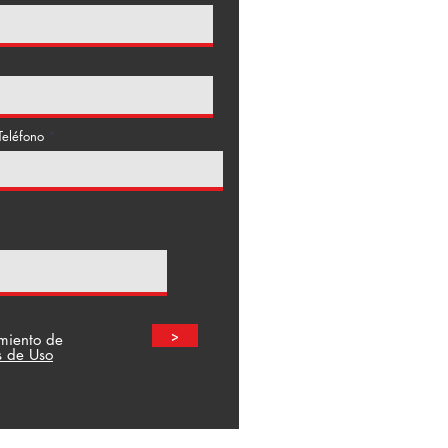
Teléfono
>
amiento de
s de Uso