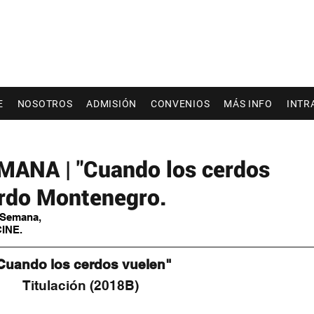
E
NOSOTROS
ADMISIÓN
CONVENIOS
MÁS INFO
INTR
ANA | "Cuando los cerdos
ardo Montenegro.
a Semana,
CINE.
Cuando los cerdos vuelen"
Titulación (2018B)