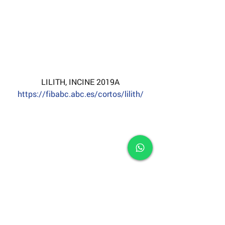
LILITH, INCINE 2019A
https://fibabc.abc.es/cortos/lilith/
WAKA, INCINE 2019A
https://fibabc.abc.es/cortos/waka/