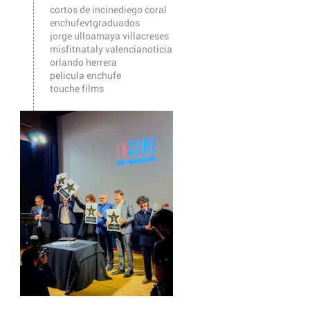
cortos de incine
diego coral
enchufevt
graduados
jorge ulloa
maya villacreses
misfit
nataly valencia
noticia
orlando herrera
pelicula enchufe
touche films