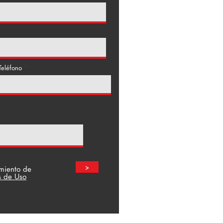
Teléfono
>
amiento de
s de Uso