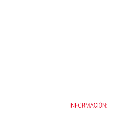
INFORMACIÓN:
(593)
02 290 8990
(593)
02 290 9720
contacto@incine.edu.ec