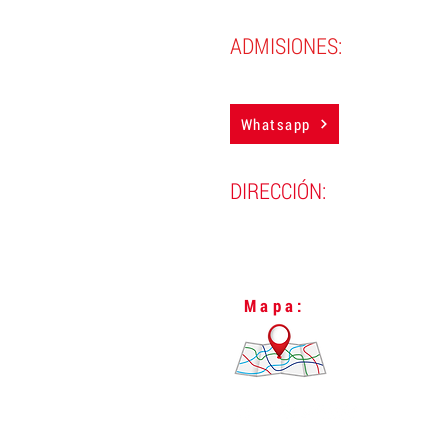
ADMISIONES:
(593) 983884850
Whatsapp
DIRECCIÓN:
Lugo N24-298 y Vizcaya,
L
Quito, Ecuador.
Mapa: