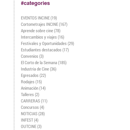
#categories
EVENTOS INCINE
(19)
19 entradas
Cortometrajes INCINE
(167)
167 entradas
Aprende sobre cine
(78)
78 entradas
Intercambios y viajes
(16)
16 entradas
Festivales y Oportunidades
(29)
29 entradas
Estudiantes destacados
(17)
17 entradas
Convenios
(3)
3 entradas
El Corto de la Semana
(185)
185 entradas
Industria de Cine
(36)
36 entradas
Egresados
(22)
22 entradas
Rodajes
(15)
15 entradas
Animación
(14)
14 entradas
Talleres
(2)
2 entradas
CARRERAS
(11)
11 entradas
Concursos
(4)
4 entradas
NOTICIAS
(28)
28 entradas
INFEST
(4)
4 entradas
OUTCINE
(3)
3 entradas