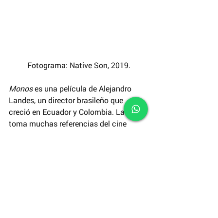
 Fotograma: Native Son, 2019.
Monos
 es una película de Alejandro 
Landes, un director brasileño que 
creció en Ecuador y Colombia. La cinta 
toma muchas referencias del cine 
bélico y cuenta la historia de una 
banda de niños armados que ocupan 
la cima de una montaña. En este lugar 
se entrenan, mantienen rehén a una 
ingeniera americana y "reclutan" una 
vaca lechera, hasta que un ataque los 
obliga a abandonar su base.