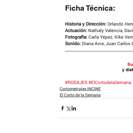
Ficha Técnica:
Historia y Dirección: 
Orlando Her
Actuación:
 Nathaly Valencia, Dav
Fotografía:
 Carla Yépez, Kike Vei
Sonido:
 Diana Arce, Juan Carlo
Su
y dis
#RODAJES
#ElCortodelaSemana
Cortometrajes INCINE
El Corto de la Semana