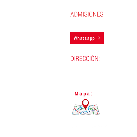
ADMISIONES:
(593) 98 388 4850
Whatsapp
DIRECCIÓN:
Lugo N24-298 y Vizcaya,
L
Quito, Ecuador.
Mapa: