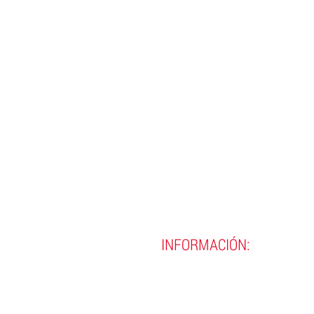
INFORMACIÓN:
(593)
02 290 8990
(593)
02 290 9720
contacto@incine.edu.ec