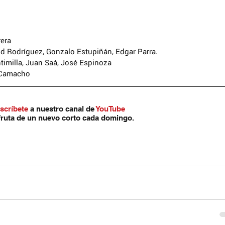
rera
id Rodríguez, Gonzalo Estupiñán, Edgar Parra.
ntimilla, Juan Saá, José Espinoza
s Camacho
scríbete
 a nuestro canal de 
YouTube
fruta de un nuevo corto cada domingo.