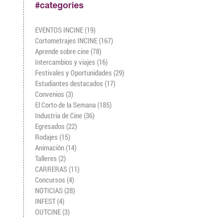
#categories
EVENTOS INCINE
(19)
19 entradas
Cortometrajes INCINE
(167)
167 entradas
Aprende sobre cine
(78)
78 entradas
Intercambios y viajes
(16)
16 entradas
Festivales y Oportunidades
(29)
29 entradas
Estudiantes destacados
(17)
17 entradas
Convenios
(3)
3 entradas
El Corto de la Semana
(185)
185 entradas
Industria de Cine
(36)
36 entradas
Egresados
(22)
22 entradas
Rodajes
(15)
15 entradas
Animación
(14)
14 entradas
Talleres
(2)
2 entradas
CARRERAS
(11)
11 entradas
Concursos
(4)
4 entradas
NOTICIAS
(28)
28 entradas
INFEST
(4)
4 entradas
OUTCINE
(3)
3 entradas