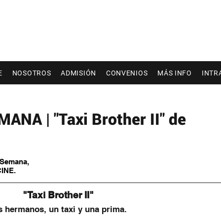
E
NOSOTROS
ADMISIÓN
CONVENIOS
MÁS INFO
INTR
NA | "Taxi Brother II" de
a Semana,
CINE.
 "Taxi Brother II"
 hermanos, un taxi y una prima.