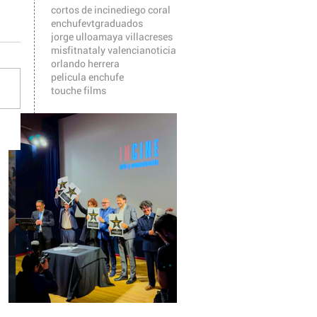
cortos de incine
diego coral
enchufevt
graduados
jorge ulloa
maya villacreses
misfit
nataly valencia
noticia
orlando herrera
pelicula enchufe
touche films