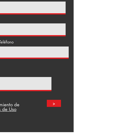
Teléfono
>
amiento de
s de Uso