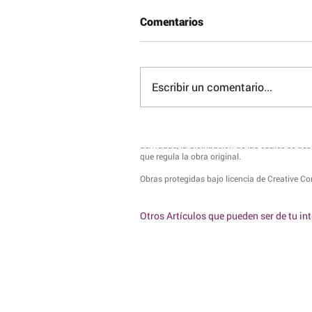
Comentarios
Escribir un comentario...
© 2017 Reconocimiento – NoComercial – Comp
No se permite un uso comercial de la obra orig
derivadas, la distribución de las cuales se deb
que regula la obra original.
Obras protegidas bajo licencia de Creative 
Otros Artículos que pueden ser de tu in