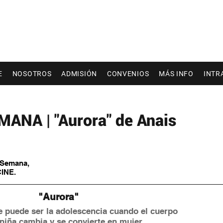
E
NOSOTROS
ADMISIÓN
CONVENIOS
MÁS INFO
INTR
ANA | "Aurora" de Anais
a Semana,
CINE.
 "Aurora"
e puede ser la adolescencia cuando el cuerpo 
niña cambia y se convierte en mujer.