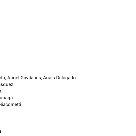
do, Ángel Gavilanes, Anais Delagado
ásquez
a
uriaga
Giacometti
n