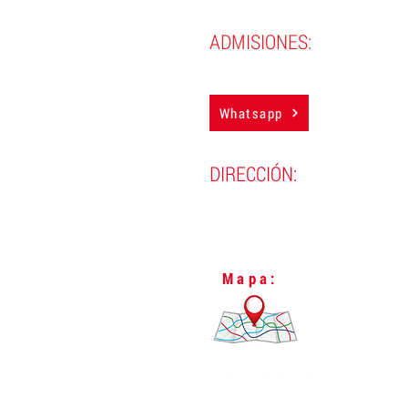
ADMISIONES:
(593) 997125412
Whatsapp
DIRECCIÓN:
Lugo N24-298 y Vizcaya,
L
Quito, Ecuador.
Mapa: