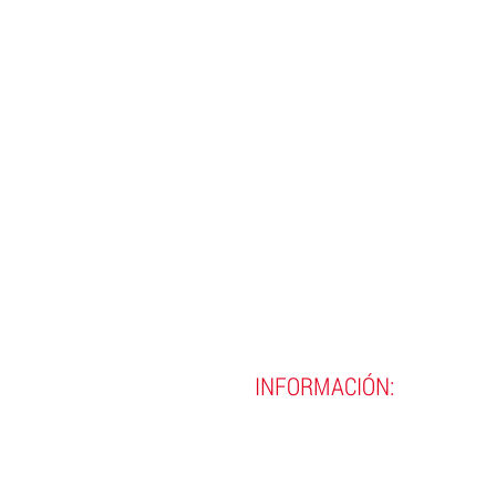
INFORMACIÓN:
(593)
02 290 8990
(593)
02 290 9720
contacto@incine.edu.ec