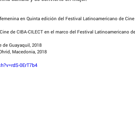
e de Guayaquil, 2018  
Ohrid, Macedonia, 2018 
ch?v=rdS-0ErT7b4