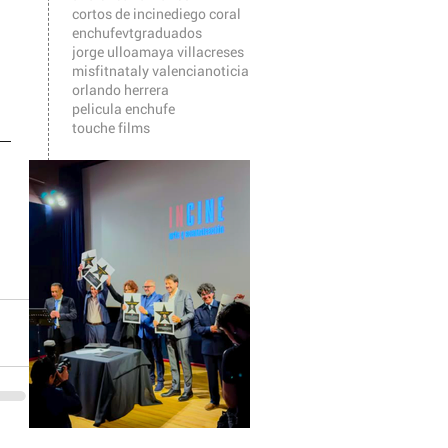
cortos de incine
diego coral
enchufevt
graduados
jorge ulloa
maya villacreses
misfit
nataly valencia
noticia
orlando herrera
pelicula enchufe
touche films