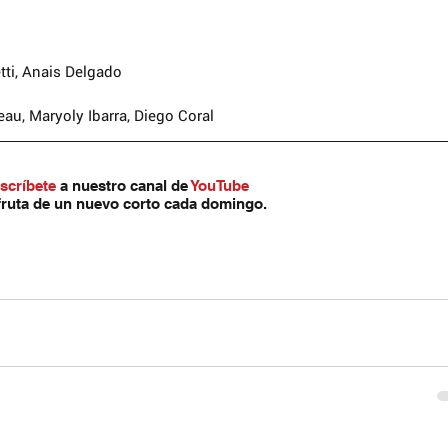
s
tti, Anais Delgado
au, Maryoly Ibarra, Diego Coral
artirIgual (by-nc-sa):
scríbete
 a nuestro canal de 
YouTube
inal ni de las posibles obras
fruta de un nuevo corto cada domingo.
e hacer con una licencia igual a la
Commons.
terés