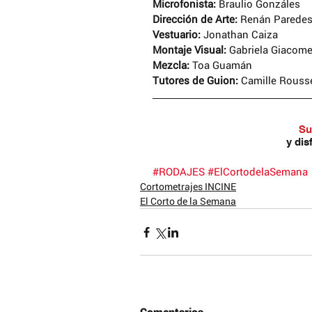
Microfonista:
 Braulio Gonzáles
Dirección de Arte:
 Renán Parede
Vestuario:
 Jonathan Caiza
Montaje Visual:
 Gabriela Giacome
Mezcla:
 Toa Guamán
Tutores de Guion: 
Camille Rousse
© 2017 Reconocimiento – NoComercial – Comp
Su
No se permite un uso comercial de la obra orig
y dis
derivadas, la distribución de las cuales se deb
que regula la obra original.
#RODAJES
#ElCortodelaSemana
Obras protegidas bajo licencia de Creative 
Cortometrajes INCINE
El Corto de la Semana
Otros Artículos que pueden ser de tu in
Comentarios