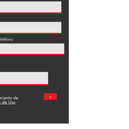
Teléfono
>
amiento de
s de Uso