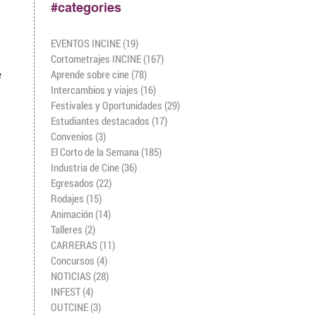
#categories
EVENTOS INCINE
(19)
19 entradas
Cortometrajes INCINE
(167)
167 entradas
Aprende sobre cine
(78)
78 entradas
Intercambios y viajes
(16)
16 entradas
Festivales y Oportunidades
(29)
29 entradas
Estudiantes destacados
(17)
17 entradas
Convenios
(3)
3 entradas
El Corto de la Semana
(185)
185 entradas
Industria de Cine
(36)
36 entradas
Egresados
(22)
22 entradas
Rodajes
(15)
15 entradas
Animación
(14)
14 entradas
Talleres
(2)
2 entradas
CARRERAS
(11)
11 entradas
Concursos
(4)
4 entradas
NOTICIAS
(28)
28 entradas
INFEST
(4)
4 entradas
OUTCINE
(3)
3 entradas