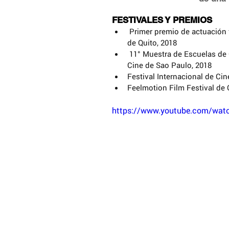
FESTIVALES Y PREMIOS
 Primer premio de actuación femenina en Quinta edición del Festival Latinoamericano de Cine 
de Quito, 2018  
 11° Muestra de Escuelas de Cine de CIBA-CILECT en el marco del Festival Latinoamericano de 
Cine de Sao Paulo, 2018  
Festival Internacional de Cin
Feelmotion Film Festival de 
https://www.youtube.com/wat