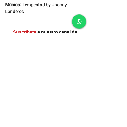
Música: 
Tempestad by Jhonny 
Landeros
Suscríbete
 a nuestro canal de 
YouTube
y disfruta de un nuevo corto cada 
domingo.
#RODAJES
#ElCortodelaSemana
Cortometrajes INCINE
El Corto de la Semana
Comentarios