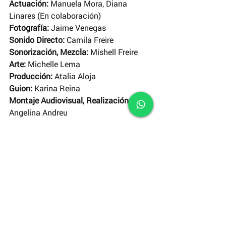
Actuación:
 Manuela Mora, Diana 
Linares (En colaboración)
Fotografía: 
Jaime Venegas
Sonido Directo: 
Camila Freire
Sonorización, Mezcla: 
Mishell Freire
Arte: 
Michelle Lema
Producción: 
Atalia Aloja
Guion:
 Karina Reina
Montaje Audiovisual, Realización: 
Angelina Andreu
Suscríbete
 a nuestro canal de 
YouTube
y disfruta de un nuevo corto cada 
domingo.
Cortometrajes INCINE
El Corto de la Semana