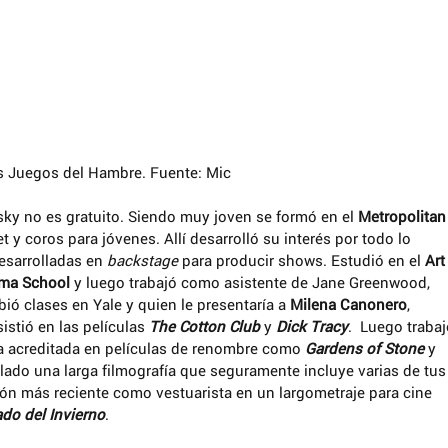
Los Juegos del Hambre. Fuente: Mic
ky no es gratuito. Siendo muy joven se formó en el 
Metropolitan
et y coros para jóvenes. Allí desarrolló su interés por todo lo 
esarrolladas en 
backstage 
para producir shows. Estudió en el 
Art
ama School
 y luego trabajó como asistente de Jane Greenwood, 
bió clases en Yale y quien le presentaría a 
Milena Canonero
, 
stió en las películas 
The Cotton Club
 y 
Dick Tracy
.  Luego trabaj
a acreditada en películas de renombre como 
Gardens of Stone
 y 
ado una larga filmografía que seguramente incluye varias de tus
ción más reciente como vestuarista en un largometraje para cine 
do del Invierno
.