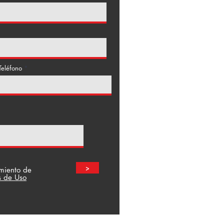
Teléfono
>
amiento de
s de Uso