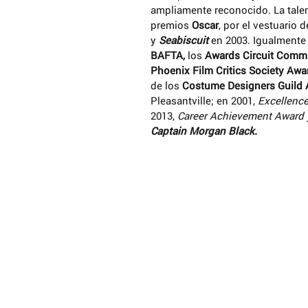
ampliamente reconocido. La talen
premios 
Oscar
, por el vestuario d
y 
Seabiscuit
 en 2003. Igualmente
BAFTA, 
los 
Awards Circuit Comm
Phoenix Film Critics Society Awa
de los 
Costume Designers Guild
Pleasantville; en 2001, 
Excellence
2013, 
Career Achievement Award 
© 2017 Reconocimiento – NoComercial – Comp
Captain Morgan Black.
No se permite un uso comercial de la obra orig
derivadas, la distribución de las cuales se deb
que regula la obra original.
Obras protegidas bajo licencia de Creative 
Otros Artículos que pueden ser de tu in