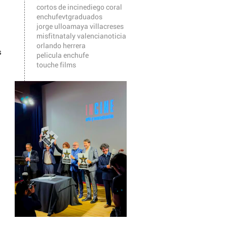
cortos de incine
diego coral
enchufevt
graduados
jorge ulloa
maya villacreses
misfit
nataly valencia
noticia
orlando herrera
 
pelicula enchufe
touche films