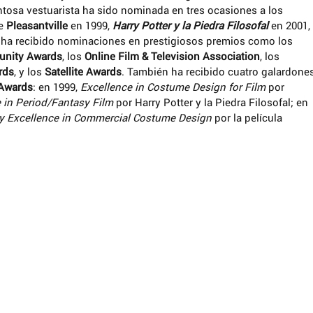
tosa vestuarista ha sido nominada en tres ocasiones a los 
e 
Pleasantville 
en 1999, 
Harry Potter y la Piedra Filosofal
 en 2001, 
 ha recibido nominaciones en prestigiosos premios como los 
unity Awards
, los 
Online Film & Television Association
, los 
rds
, y los 
Satellite Awards
. También ha recibido cuatro galardones
 Awards
: en 1999, 
Excellence in Costume Design for Film 
por 
 in Period/Fantasy Film
 por Harry Potter y la Piedra Filosofal; en 
y Excellence in Commercial Costume Design
 por la película 
artirIgual (by-nc-sa):
inal ni de las posibles obras
e hacer con una licencia igual a la
Commons.
terés