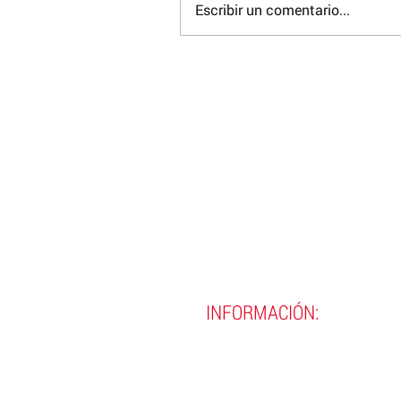
Escribir un comentario...
INFORMACIÓN:
(593)
02 290 8990
(593)
02 290 9720
contacto@incine.edu.ec