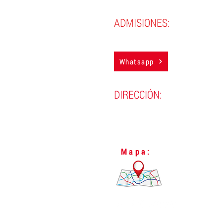
ADMISIONES:
(593) 98 388 4850
Whatsapp
DIRECCIÓN:
Lugo N24-298 y Vizcaya,
L
Quito, Ecuador.
Mapa: