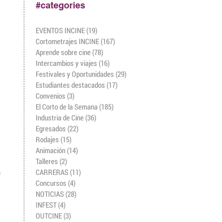
#categories
EVENTOS INCINE
(19)
19 entradas
Cortometrajes INCINE
(167)
167 entradas
Aprende sobre cine
(78)
78 entradas
Intercambios y viajes
(16)
16 entradas
Festivales y Oportunidades
(29)
29 entradas
Estudiantes destacados
(17)
17 entradas
Convenios
(3)
3 entradas
El Corto de la Semana
(185)
185 entradas
Industria de Cine
(36)
36 entradas
Egresados
(22)
22 entradas
Rodajes
(15)
15 entradas
Animación
(14)
14 entradas
Talleres
(2)
2 entradas
CARRERAS
(11)
11 entradas
 
Concursos
(4)
4 entradas
NOTICIAS
(28)
28 entradas
INFEST
(4)
4 entradas
OUTCINE
(3)
3 entradas