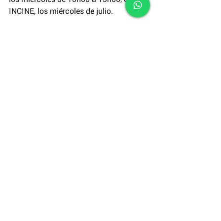
INCINE, los miércoles de julio.
Promocional de Killa, luego de su 
estreno en salas de cine en Ecuador.
#EVENTOS
#cine
Festivales y Oportunidades
EVENTOS INCINE
Aprende sobre cine