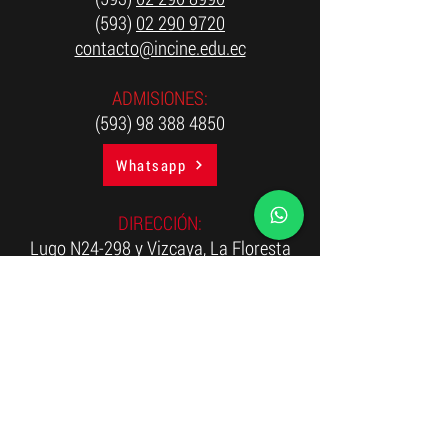
(593)
02 290 9720
contacto@incine.edu.ec
ADMISIONES:
(593) 98 388 4850
Whatsapp
DIRECCIÓN:
Lugo N24-298 y Vizcaya,
La Floresta
Quito, Ecuador.
Mapa: