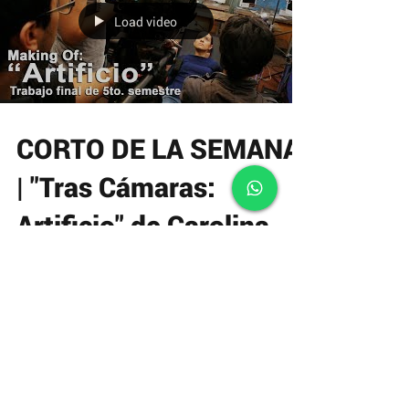
Load video
CORTO DE LA SEMANA
| "Tras Cámaras:
Artificio" de Carolina
Iza.
Te invitamos a ver el Corto de la Semana, realizado
por estudiantes del INCINE. "Tras Cámaras:
Artificio" Quinto Semestre (2016) Un corto...