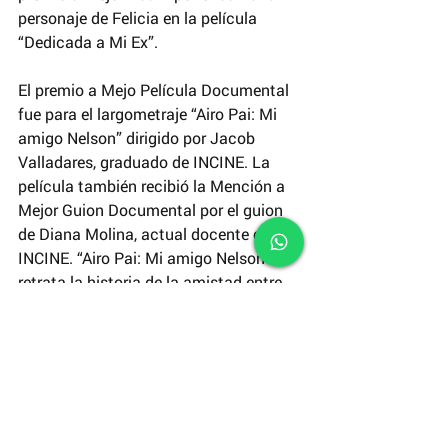
personaje de Felicia en la película 
“Dedicada a Mi Ex”.
El premio a Mejo Película Documental 
fue para el largometraje “Airo Pai: Mi 
amigo Nelson” dirigido por Jacob 
Valladares, graduado de INCINE. La 
película también recibió la Mención a 
Mejor Guion Documental por el guion 
de Diana Molina, actual docente de 
INCINE. “Airo Pai: Mi amigo Nelson” 
retrata la historia de la amistad entre 
Nelson, un miembro de la nacionalidad 
Secoya y el realizador del documental. 
Cuando el realizador se entera que a 
Nelson solamente le quedan cinco 
años de vida emprenden juntos un 
viaje a la Amazonía. 