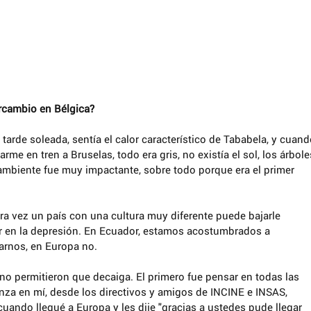
ercambio en Bélgica?
tarde soleada, sentía el calor característico de Tababela, y cuand
e en tren a Bruselas, todo era gris, no existía el sol, los árbole
ambiente fue muy impactante, sobre todo porque era el primer 
ra vez un país con una cultura muy diferente puede bajarle 
r en la depresión. En Ecuador, estamos acostumbrados a 
arnos, en Europa no. 
no permitieron que decaiga. El primero fue pensar en todas las 
za en mí, desde los directivos y amigos de INCINE e INSAS, 
uando llegué a Europa y les dije "gracias a ustedes pude llegar 