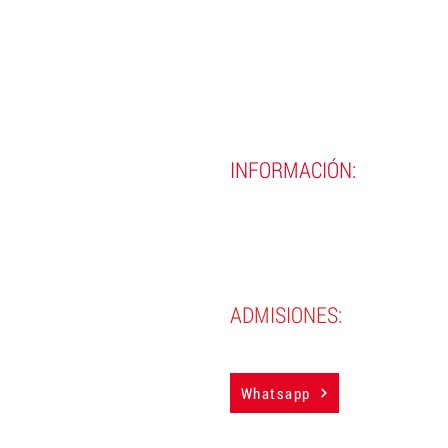
INFORMACIÓN:
(593)
02 290 8990
(593)
02 290 9720
contacto@incine.edu.ec
ADMISIONES:
(593) 983884850
Whatsapp