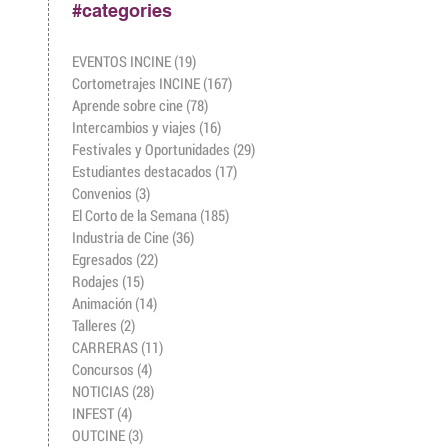
#categories
EVENTOS INCINE
(19)
19 entradas
Cortometrajes INCINE
(167)
167 entradas
Aprende sobre cine
(78)
78 entradas
Intercambios y viajes
(16)
16 entradas
Festivales y Oportunidades
(29)
29 entradas
Estudiantes destacados
(17)
17 entradas
Convenios
(3)
3 entradas
El Corto de la Semana
(185)
185 entradas
Industria de Cine
(36)
36 entradas
Egresados
(22)
22 entradas
Rodajes
(15)
15 entradas
Animación
(14)
14 entradas
Talleres
(2)
2 entradas
CARRERAS
(11)
11 entradas
Concursos
(4)
4 entradas
NOTICIAS
(28)
28 entradas
INFEST
(4)
4 entradas
OUTCINE
(3)
3 entradas