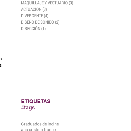
MAQUILLAJE Y VESTUARIO
(3)
3 entradas
ACTUACIÓN
(3)
3 entradas
DIVERGENTE
(4)
4 entradas
DISEÑO DE SONIDO
(2)
2 entradas
DIRECCIÓN
(1)
1 entrada
o 
s 
ETIQUETAS
#tags
Graduados de incine
ana cristina franco