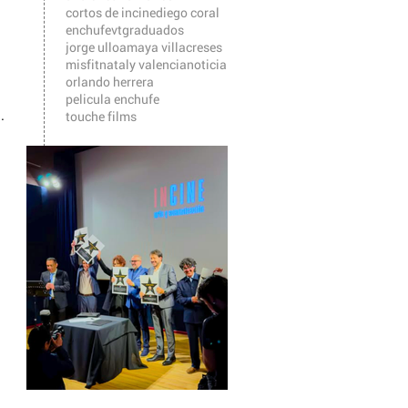
cortos de incine
diego coral
enchufevt
graduados
jorge ulloa
maya villacreses
misfit
nataly valencia
noticia
orlando herrera
pelicula enchufe
.
touche films