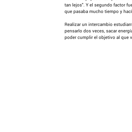
tan lejos". Y el segundo factor f
que pasaba mucho tiempo y hacía
Realizar un intercambio estudiant
pensarlo dos veces, sacar energí
poder cumplir el objetivo al que 
© 2017 Reconocimiento – NoComercial – Comp
No se permite un uso comercial de la obra orig
derivadas, la distribución de las cuales se deb
que regula la obra original.
Obras protegidas bajo licencia de Creative 
Otros Artículos que pueden ser de tu in