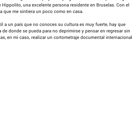
ue Hippolito, una excelente persona residente en Bruselas. Con el 
 que me sintiera un poco como en casa. 
il a un país que no conoces su cultura es muy fuerte, hay que 
a de donde se pueda para no deprimirse y pensar en regresar sin 
vas, en mi caso, realizar un cortometraje documental internacional
artirIgual (by-nc-sa):
inal ni de las posibles obras
e hacer con una licencia igual a la
Commons.
terés