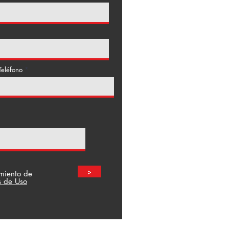
Teléfono
>
amiento de
s de Uso