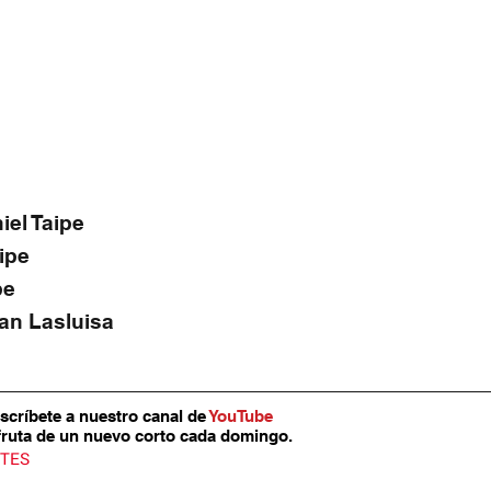
iel Taipe
ipe
pe
yan Lasluisa
scríbete a nuestro canal de 
YouTube
fruta de un nuevo corto cada domingo.
TES