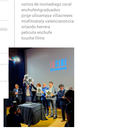
cortos de incine
diego coral
enchufevt
graduados
jorge ulloa
maya villacreses
misfit
nataly valencia
noticia
orlando herrera
pelicula enchufe
touche films