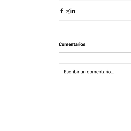
Comentarios
© 2017 Reconocimiento – NoComercial – Comp
No se permite un uso comercial de la obra orig
derivadas, la distribución de las cuales se deb
que regula la obra original.
Escribir un comentario...
Obras protegidas bajo licencia de Creative 
Otros Artículos que pueden ser de tu in