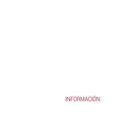
INFORMACIÓN:
(593)
02 290 8990
(593)
02 290 9720
contacto@incine.edu.ec