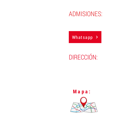
ADMISIONES:
(593) 983884850
Whatsapp
DIRECCIÓN:
Lugo N24-298 y Vizcaya,
L
Quito, Ecuador.
Mapa: