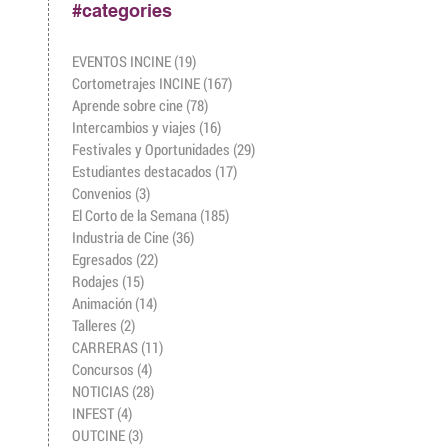
#categories
EVENTOS INCINE
(19)
19 entradas
Cortometrajes INCINE
(167)
167 entradas
Aprende sobre cine
(78)
78 entradas
Intercambios y viajes
(16)
16 entradas
Festivales y Oportunidades
(29)
29 entradas
Estudiantes destacados
(17)
17 entradas
Convenios
(3)
3 entradas
El Corto de la Semana
(185)
185 entradas
Industria de Cine
(36)
36 entradas
Egresados
(22)
22 entradas
Rodajes
(15)
15 entradas
Animación
(14)
14 entradas
Talleres
(2)
2 entradas
CARRERAS
(11)
11 entradas
Concursos
(4)
4 entradas
NOTICIAS
(28)
28 entradas
INFEST
(4)
4 entradas
OUTCINE
(3)
3 entradas