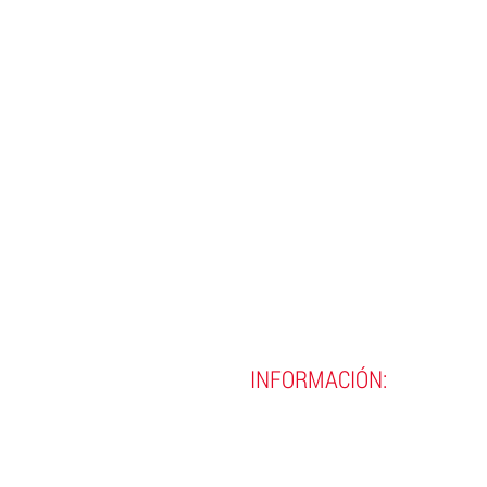
INFORMACIÓN:
(593)
02 290 8990
(593)
02 290 9720
contacto@incine.edu.ec