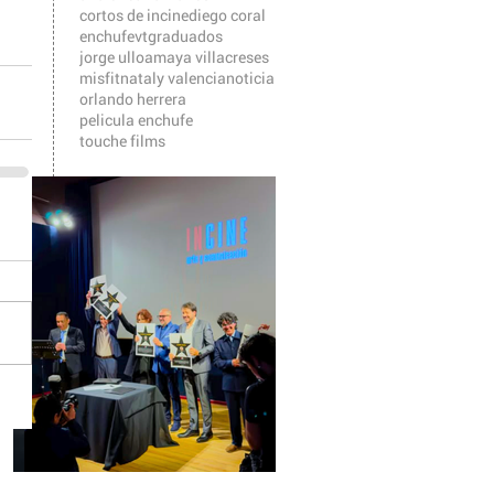
cortos de incine
diego coral
enchufevt
graduados
jorge ulloa
maya villacreses
misfit
nataly valencia
noticia
orlando herrera
pelicula enchufe
touche films