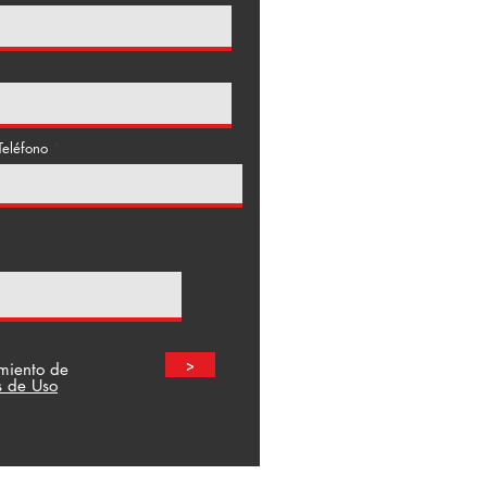
Teléfono
>
amiento de
s de Uso