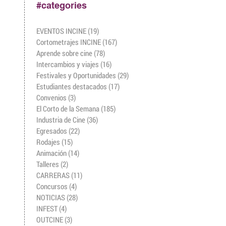
#categories
EVENTOS INCINE
(19)
19 entradas
Cortometrajes INCINE
(167)
167 entradas
Aprende sobre cine
(78)
78 entradas
Intercambios y viajes
(16)
16 entradas
Festivales y Oportunidades
(29)
29 entradas
Estudiantes destacados
(17)
17 entradas
Convenios
(3)
3 entradas
El Corto de la Semana
(185)
185 entradas
Industria de Cine
(36)
36 entradas
Egresados
(22)
22 entradas
Rodajes
(15)
15 entradas
Animación
(14)
14 entradas
Talleres
(2)
2 entradas
CARRERAS
(11)
11 entradas
Concursos
(4)
4 entradas
NOTICIAS
(28)
28 entradas
INFEST
(4)
4 entradas
OUTCINE
(3)
3 entradas