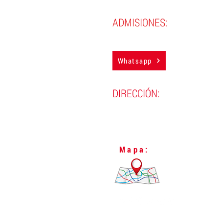
ADMISIONES:
(593) 983884850
Whatsapp
DIRECCIÓN:
Lugo N24-298 y Vizcaya,
L
Quito, Ecuador.
Mapa: