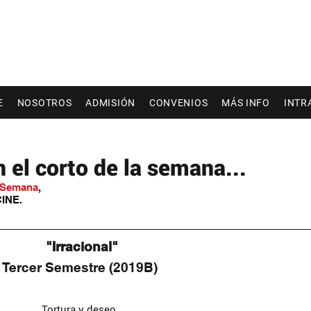
E
NOSOTROS
ADMISIÓN
CONVENIOS
MÁS INFO
INTR
el corto de la semana...
a Semana
,
INE. 
 "Irracional"
Tercer Semestre (2019B)
Tortura y deseo.