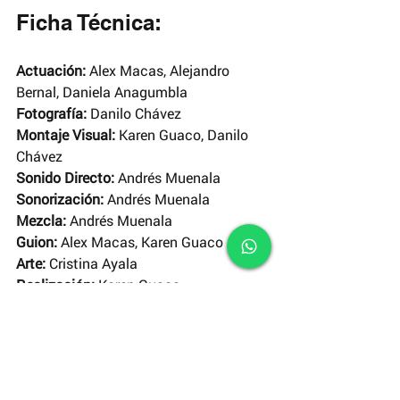
Ficha Técnica:
Actuación:
 Alex Macas, Alejandro 
Bernal, Daniela Anagumbla
Fotografía:
 Danilo Chávez
Montaje Visual:
 Karen Guaco, Danilo 
Chávez
Sonido Directo:
 Andrés Muenala
Sonorización: 
Andrés Muenala
Mezcla:
 Andrés Muenala
Guion: 
Alex Macas, Karen Guaco
Arte: 
Cristina Ayala
Realización: 
Karen Guaco
Suscríbete
 a nuestro canal de 
YouTube
y disfruta de un nuevo corto cada 
domingo.