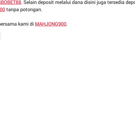
SBOBET88
. Selain deposit melalui dana disini juga tersedia depo
000
 tanpa potongan.
bersama kami di 
MAHJONG900
.
r