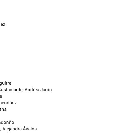
dez
guirre
ustamante, Andrea Jarrín
e
mendáriz
rena
ondonño
 Alejandra Ávalos