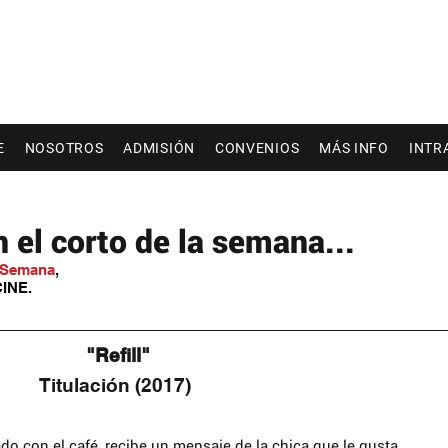
E
NOSOTROS
ADMISIÓN
CONVENIOS
MÁS INFO
INTR
el corto de la semana...
a Semana
,
INE. 
 "Refill"
Titulación (2017)
do con el café, recibe un mensaje de la chica que le gusta.