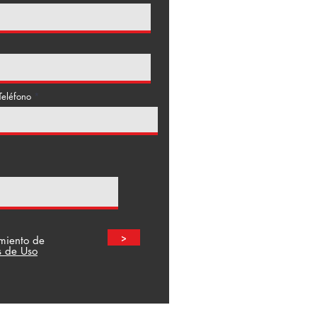
Teléfono
>
amiento de
s de Uso