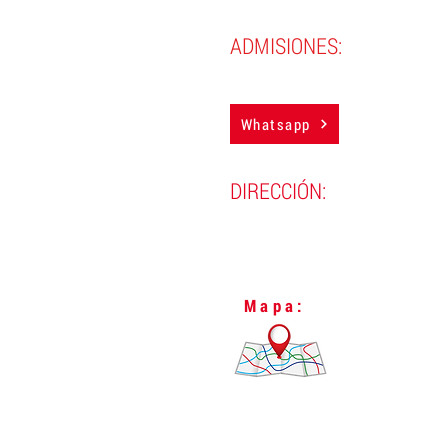
ADMISIONES:
(593) 98 388 4850
Whatsapp
DIRECCIÓN:
Lugo N24-298 y Vizcaya,
L
Quito, Ecuador.
Mapa: