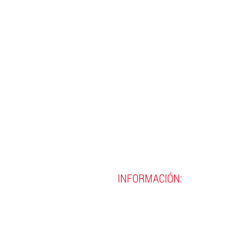
INFORMACIÓN:
(593)
02 290 8990
(593)
02 290 9720
contacto@incine.edu.ec