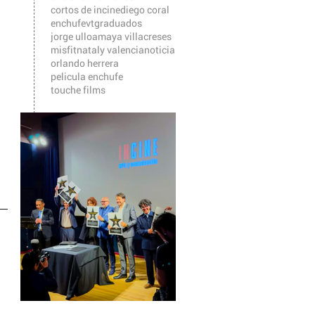
cortos de incine
diego coral
enchufevt
graduados
jorge ulloa
maya villacreses
misfit
nataly valencia
noticia
orlando herrera
pelicula enchufe
touche films