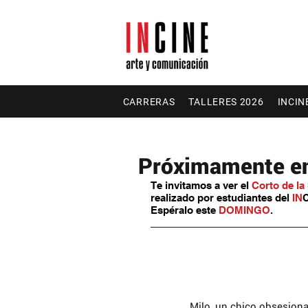
CARRERAS
TALLERES 2026
INCIN
Próximamente en 
Te invitamos a ver el 
Corto de l
realizado por estudiantes del 
IN
C
Espéralo este 
DOMINGO
.
Milo, un chico obsesiona