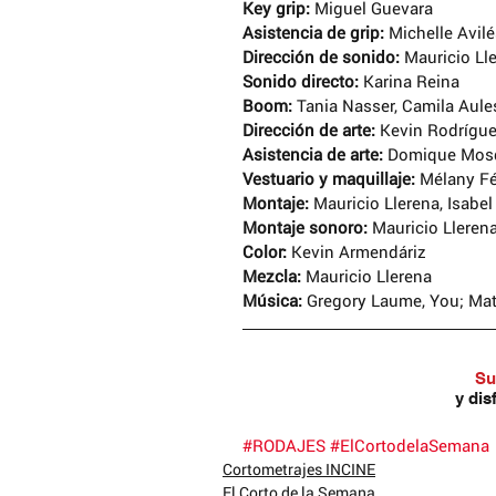
Key grip:
 Miguel Guevara
Asistencia de grip:
 Michelle Avil
Dirección de sonido:
 Mauricio Ll
Sonido directo:
 Karina Reina
Boom: 
Tania Nasser, Camila Aule
Dirección de arte: 
Kevin Rodrígu
Asistencia de arte:
 Domique Mosqu
Vestuario y maquillaje: 
Mélany Fé
© 2017 Reconocimiento – NoComercial – Comp
Montaje:
 Mauricio Llerena, Isabe
No se permite un uso comercial de la obra orig
Montaje sonoro: 
Mauricio Lleren
derivadas, la distribución de las cuales se deb
que regula la obra original.
Color:
 Kevin Armendáriz
Mezcla: 
Mauricio Llerena
Obras protegidas bajo licencia de Creative 
Música:
 Gregory Laume, You; Mat
Otros Artículos que pueden ser de tu in
Su
y dis
#RODAJES
#ElCortodelaSemana
Cortometrajes INCINE
El Corto de la Semana