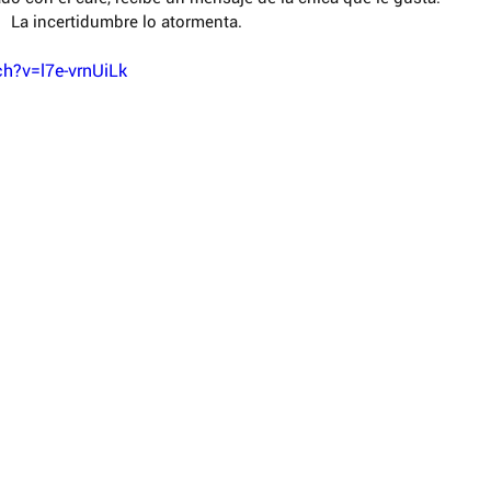
La incertidumbre lo atormenta.
h?v=l7e-vrnUiLk