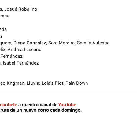
és, Josué Robalino
erena
stia
ez
era, Diana González, Sara Moreira, Camila Aulestia
lix, Andrea Lascano
artirIgual (by-nc-sa):
l Fernández
inal ni de las posibles obras
a, Isabel Fernández
e hacer con una licencia igual a la
Commons.
eo Kngman, Lluvia; Lola's Riot, Rain Down
terés
scríbete
 a nuestro canal de 
YouTube
fruta de un nuevo corto cada domingo.