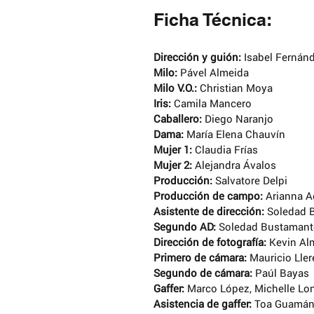
Ficha Técnica:
Dirección y guión: 
Isabel Fernán
Milo:
 Pável Almeida
Milo V.O.: 
Christian Moya 
Iris: 
Camila Mancero
Caballero:
 Diego Naranjo
Dama: 
María Elena Chauvín
Mujer 1:
 Claudia Frías
Mujer 2: 
Alejandra Ávalos
Producción: 
Salvatore Delpi
Producción de campo: 
Arianna A
Asistente de dirección: 
Soledad B
Segundo AD: 
Soledad Bustamant
Dirección de fotografía: 
Kevin Al
Primero de cámara: 
Mauricio Lle
Segundo de cámara:
 Paúl Bayas
Gaffer:
 Marco López, Michelle L
Asistencia de gaffer: 
Toa Guamán,