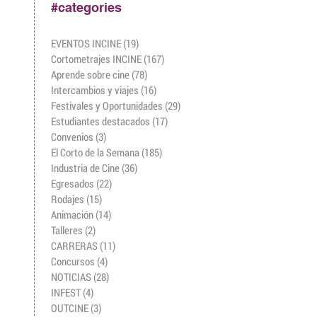
#categories
EVENTOS INCINE
(19)
19 entradas
Cortometrajes INCINE
(167)
167 entradas
Aprende sobre cine
(78)
78 entradas
Intercambios y viajes
(16)
16 entradas
Festivales y Oportunidades
(29)
29 entradas
Estudiantes destacados
(17)
17 entradas
Convenios
(3)
3 entradas
El Corto de la Semana
(185)
185 entradas
Industria de Cine
(36)
36 entradas
Egresados
(22)
22 entradas
Rodajes
(15)
15 entradas
Animación
(14)
14 entradas
Talleres
(2)
2 entradas
CARRERAS
(11)
11 entradas
Concursos
(4)
4 entradas
NOTICIAS
(28)
28 entradas
INFEST
(4)
4 entradas
OUTCINE
(3)
3 entradas