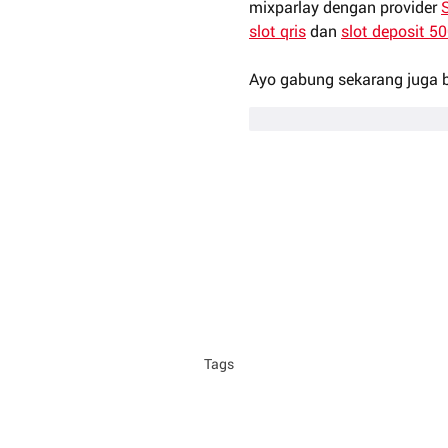
mixparlay dengan provider 
slot qris
 dan 
slot deposit 5
Ayo gabung sekarang juga 
Me gusta
Reacciona
Tags