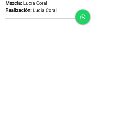
Mezcla:
 Lucía Coral
Realización:
 Lucía Coral
Suscríbete
 a nuestro canal de 
YouTube
y disfruta de un nuevo corto cada 
domingo.
#ElCortodelaSemana
El Corto de la Semana
Comentarios