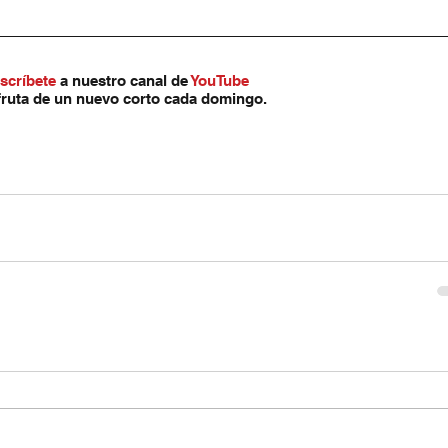
scríbete
 a nuestro canal de 
YouTube
fruta de un nuevo corto cada domingo.
artirIgual (by-nc-sa):
inal ni de las posibles obras
e hacer con una licencia igual a la
Commons.
terés