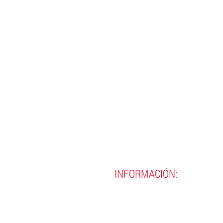
INFORMACIÓN:
(593)
02 290 8990
(593)
02 290 9720
contacto@incine.edu.ec