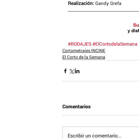
Realización: 
Gandy Grefa
Su
y dis
#RODAJES
#ElCortodelaSemana
Cortometrajes INCINE
© 2017 Reconocimiento – NoComercial – Comp
El Corto de la Semana
No se permite un uso comercial de la obra orig
derivadas, la distribución de las cuales se deb
que regula la obra original.
Obras protegidas bajo licencia de Creative 
Otros Artículos que pueden ser de tu in
Comentarios
Escribir un comentario...