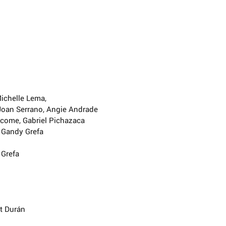
ichelle Lema,
 Joan Serrano, Angie Andrade
ácome, Gabriel Pichazaca
, Gandy Grefa
 Grefa
ht Durán