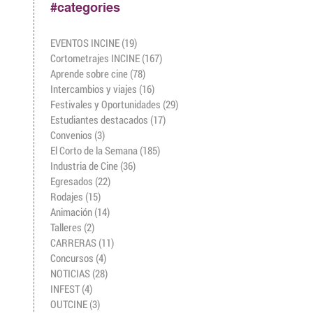
#categories
EVENTOS INCINE
(19)
19 entradas
Cortometrajes INCINE
(167)
167 entradas
Aprende sobre cine
(78)
78 entradas
Intercambios y viajes
(16)
16 entradas
Festivales y Oportunidades
(29)
29 entradas
Estudiantes destacados
(17)
17 entradas
Convenios
(3)
3 entradas
El Corto de la Semana
(185)
185 entradas
Industria de Cine
(36)
36 entradas
Egresados
(22)
22 entradas
Rodajes
(15)
15 entradas
Animación
(14)
14 entradas
Talleres
(2)
2 entradas
CARRERAS
(11)
11 entradas
Concursos
(4)
4 entradas
NOTICIAS
(28)
28 entradas
INFEST
(4)
4 entradas
OUTCINE
(3)
3 entradas