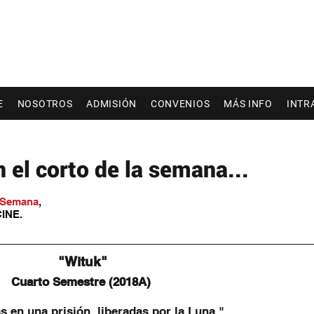
E
NOSOTROS
ADMISIÓN
CONVENIOS
MÁS INFO
INTR
el corto de la semana...
a Semana
,
INE. 
 "Wituk"
Cuarto Semestre (2018A)
 en una prisión, liberadas por la Luna."