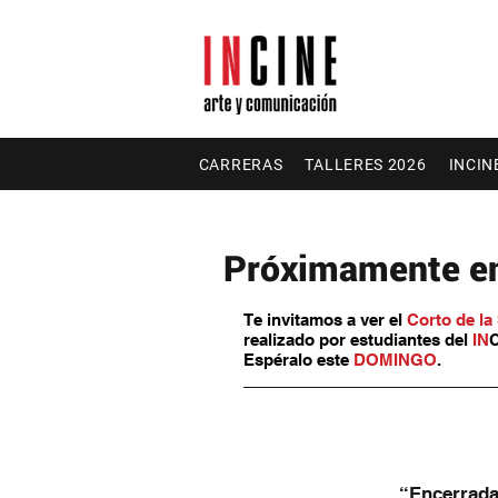
CARRERAS
TALLERES 2026
INCIN
Próximamente en 
Te invitamos a ver el 
Corto de l
realizado por estudiantes del 
IN
C
Espéralo este 
DOMINGO
.
“Encerradas