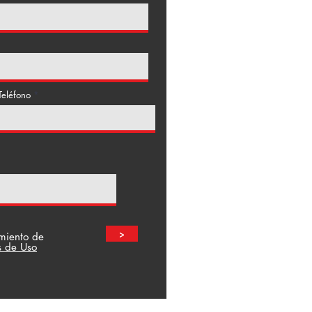
Teléfono
>
amiento de
s de Uso