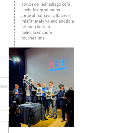
cortos de incine
diego coral
enchufevt
graduados
jorge ulloa
maya villacreses
misfit
nataly valencia
noticia
orlando herrera
pelicula enchufe
touche films