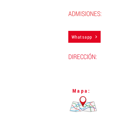
ADMISIONES:
(593) 98 388 4850
Whatsapp
DIRECCIÓN:
Lugo N24-298 y Vizcaya,
L
Quito, Ecuador.
Mapa: