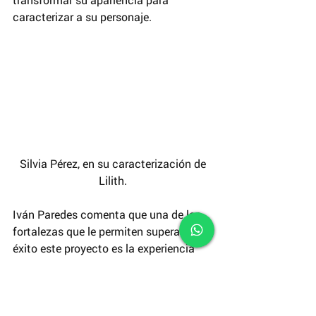
caracterizar a su personaje. 
 Silvia Pérez, en su caracterización de 
Lilith.
Iván Paredes comenta que una de las 
fortalezas que le permiten superar con 
éxito este proyecto es la experiencia 
colectiva: “todos hemos venido 
rodando desde primer semestre y eso 
se nota; cada uno ha progresado en 
sus habilidades. Hay gente muy 