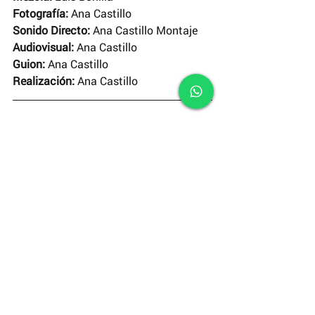
Fotografía: 
Ana Castillo
Sonido Directo: 
Ana Castillo Montaje
Audiovisual: 
Ana Castillo
Guion:
 Ana Castillo
Realización:
 Ana Castillo
Suscríbete
 a nuestro canal de 
YouTube
y disfruta de un nuevo corto cada 
domingo.
#RODAJES
#ElCortodelaSemana
Cortometrajes INCINE
El Corto de la Semana