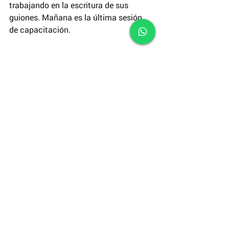
trabajando en la escritura de sus 
guiones. Mañana es la última sesión 
de capacitación.
Cada profesor tuvo un momento para 
presentar sus propuestas sobre 
cómo escribir un guion 
cinematográfico con adolescentes. 
Siguen dos meses de preparación de 