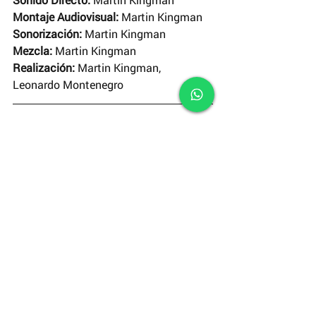
Montaje Audiovisual: 
Martin Kingman
Sonorización:
 Martin Kingman
Mezcla:
 Martin Kingman
Realización:
 Martin Kingman, 
Leonardo Montenegro
Suscríbete
 a nuestro canal de 
YouTube
y disfruta de un nuevo corto cada 
domingo.
#RODAJES
#ElCortodelaSemana
Cortometrajes INCINE
El Corto de la Semana